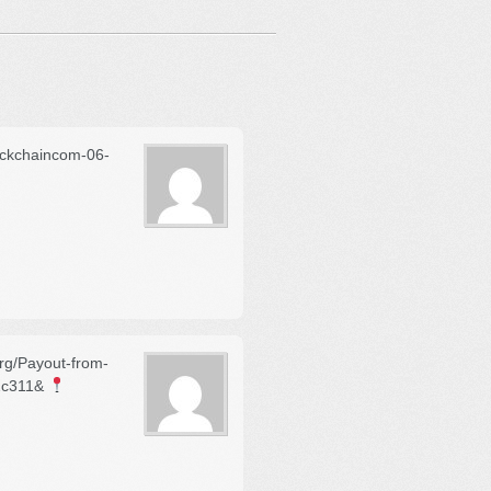
ockchaincom-06-
rg/Payout-from-
2c311&