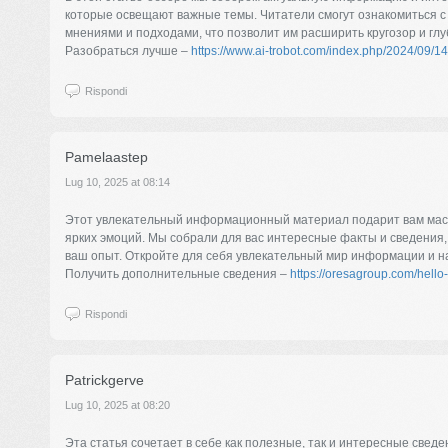
которые освещают важные темы. Читатели смогут ознакомиться 
мнениями и подходами, что позволит им расширить кругозор и гл
Разобраться лучше –
https://www.ai-trobot.com/index.php/2024/09/14
Rispondi
Pamelaastep
Lug 10, 2025 at 08:14
Этот увлекательный информационный материал подарит вам мас
ярких эмоций. Мы собрали для вас интересные факты и сведения,
ваш опыт. Откройте для себя увлекательный мир информации и н
Получить дополнительные сведения –
https://oresagroup.com/hello
Rispondi
Patrickgerve
Lug 10, 2025 at 08:20
Эта статья сочетает в себе как полезные, так и интересные сведе