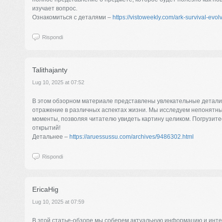
изучает вопрос.
Ознакомиться с деталями –
https://vistoweekly.com/ark-survival-ev
Rispondi
Talithajanty
Lug 10, 2025 at 07:52
В этом обзорном материале представлены увлекательные детали
отражение в различных аспектах жизни. Мы исследуем непонятн
моменты, позволяя читателю увидеть картину целиком. Погрузите
открытий!
Детальнее –
https://aruessussu.com/archives/9486302.html
Rispondi
EricaHig
Lug 10, 2025 at 07:59
В этой статье-обзоре мы соберем актуальную информацию и инт