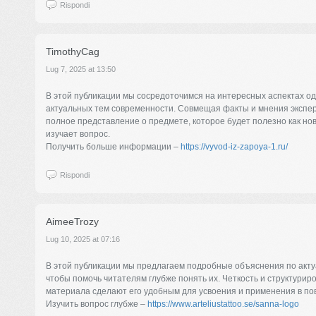
Rispondi
TimothyCag
Lug 7, 2025 at 13:50
В этой публикации мы сосредоточимся на интересных аспектах о
актуальных тем современности. Совмещая факты и мнения экспер
полное представление о предмете, которое будет полезно как нови
изучает вопрос.
Получить больше информации –
https://vyvod-iz-zapoya-1.ru/
Rispondi
AimeeTrozy
Lug 10, 2025 at 07:16
В этой публикации мы предлагаем подробные объяснения по акт
чтобы помочь читателям глубже понять их. Четкость и структурир
материала сделают его удобным для усвоения и применения в по
Изучить вопрос глубже –
https://www.arteliustattoo.se/sanna-logo