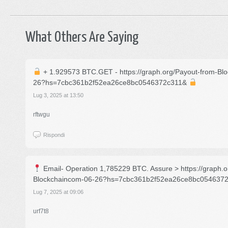
What Others Are Saying
+ 1.929573 BTC.GET - https://graph.org/Payout-from-Bl
26?hs=7cbc361b2f52ea26ce8bc0546372c311&
Lug 3, 2025 at 13:50
rftwgu
Rispondi
Email- Operation 1,785229 BTC. Assure > https://graph.o
Blockchaincom-06-26?hs=7cbc361b2f52ea26ce8bc054637
Lug 7, 2025 at 09:06
urf7t8