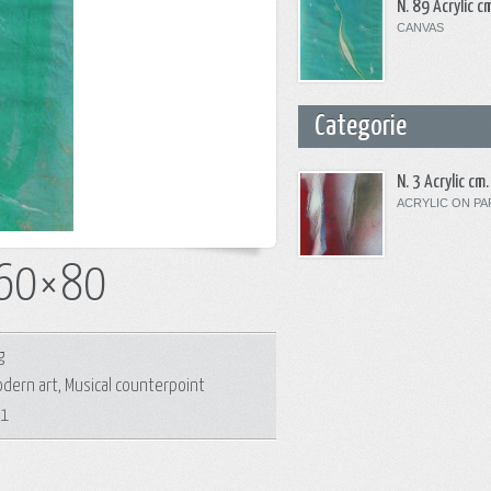
N. 89 Acrylic 
CANVAS
Categorie
N. 3 Acrylic c
ACRYLIC ON PA
. 60×80
g
dern art
,
Musical counterpoint
11