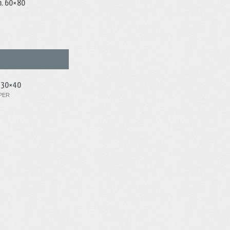
cm. 60×80
m. 30×40
PER