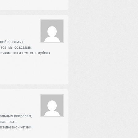
дной из самых
тов, мы создадим
чкам, так и тем, кто глубоко
уальным вопросам,
ованность
вседневной жизни.