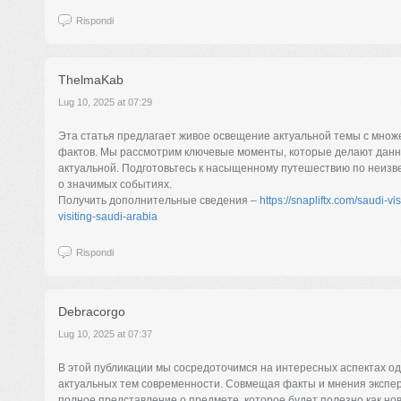
Rispondi
ThelmaKab
Lug 10, 2025 at 07:29
Эта статья предлагает живое освещение актуальной темы с мно
фактов. Мы рассмотрим ключевые моменты, которые делают данн
актуальной. Подготовьтесь к насыщенному путешествию по неизв
о значимых событиях.
Получить дополнительные сведения –
https://snapliftx.com/saudi-vi
visiting-saudi-arabia
Rispondi
Debracorgo
Lug 10, 2025 at 07:37
В этой публикации мы сосредоточимся на интересных аспектах о
актуальных тем современности. Совмещая факты и мнения экспер
полное представление о предмете, которое будет полезно как нови