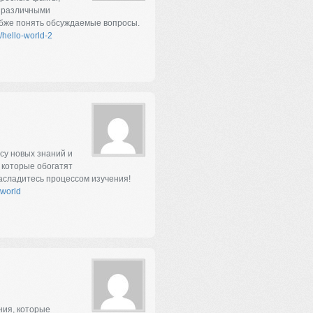
с различными
убже понять обсуждаемые вопросы.
/hello-world-2
су новых знаний и
 которые обогатят
асладитесь процессом изучения!
-world
ния, которые