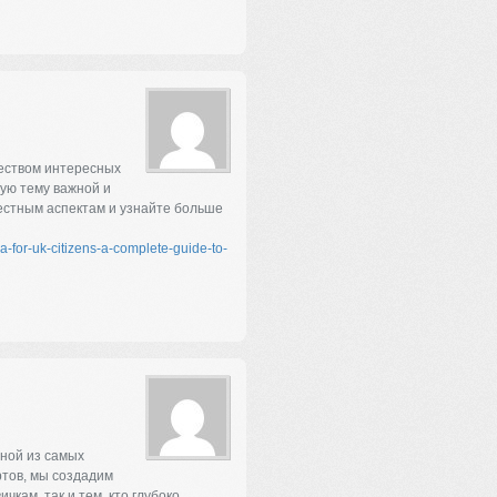
жеством интересных
ую тему важной и
естным аспектам и узнайте больше
sa-for-uk-citizens-a-complete-guide-to-
дной из самых
тов, мы создадим
чкам, так и тем, кто глубоко